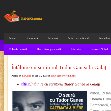
Acasa
Despre noi
Parteneri
Autori de la A la Z
Bookshop
Colecţia de Artă
Dezvoltare personală
Educatie
Laureaţi Nobel
Întâlnire cu scriitorul Tudor Ganea la Galaţi
Posted by
Ilă Citilă
on Ian 17, 2018 in
News alert
|
0 comments
titlu:
Întâlnire cu scriitorul Tudor Ganea la Galaţi
Vineri, 19 ian
Librăria Huma
Domnească, nr
Ganea va intra