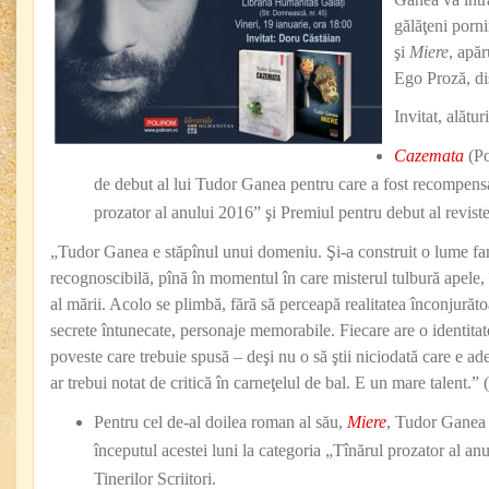
gălăţeni porn
şi
Miere
, apăr
Ego Proză, dis
Invitat, alătu
Cazemata
(Po
de debut al lui Tudor Ganea pentru care a fost recompens
prozator al anului 2016” şi Premiul pentru debut al revist
„Tudor Ganea e stăpînul unui domeniu. Şi-a construit o lume fant
recognoscibilă, pînă în momentul în care misterul tulbură apele, 
al mării. Acolo se plimbă, fără să perceapă realitatea înconjurătoa
secrete întunecate, personaje memorabile. Fiecare are o identitate
poveste care trebuie spusă – deşi nu o să ştii niciodată care e a
ar trebui notat de critică în carneţelul de bal. E un mare talent.” 
Pentru cel de-al doilea roman al său,
Miere
, Tudor Ganea 
începutul acestei luni la categoria „Tînărul prozator al an
Tinerilor Scriitori.