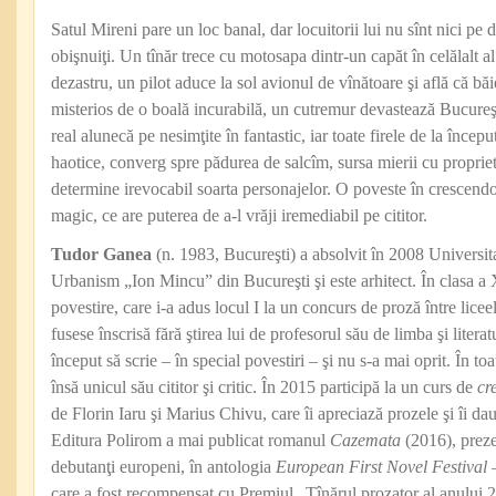
Satul Mireni pare un loc banal, dar locuitorii lui nu sînt nici pe
obişnuiţi. Un tînăr trece cu motosapa dintr-un capăt în celălalt al
dezastru, un pilot aduce la sol avionul de vînătoare şi află că băi
misterios de o boală incurabilă, un cutremur devastează Bucureş
real alunecă pe nesimţite în fantastic, iar toate firele de la înce
haotice, converg spre pădurea de salcîm, sursa mierii cu propriet
determine irevocabil soarta personajelor. O poveste în crescendo
magic, ce are puterea de a-l vrăji iremediabil pe cititor.
Tudor Ganea
(n. 1983, Bucureşti) a absolvit în 2008 Universita
Urbanism „Ion Mincu” din Bucureşti şi este arhitect. În clasa a 
povestire, care i-a adus locul I la un concurs de proză între licee
fusese înscrisă fără ştirea lui de profesorul său de limba şi liter
început să scrie – în special povestiri – şi nu s-a mai oprit. În to
însă unicul său cititor şi critic. În 2015 participă la un curs de
cr
de Florin Iaru şi Marius Chivu, care îi apreciază prozele şi îi dau
Editura Polirom a mai publicat romanul
Cazemata
(2016), prezen
debutanţi europeni, în antologia
European First Novel Festival
care a fost recompensat cu Premiul „Tînărul prozator al anului 