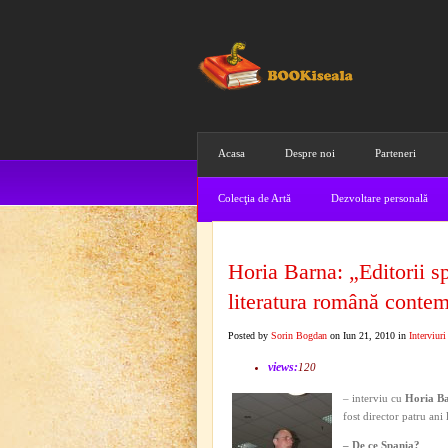
Acasa
Despre noi
Parteneri
Colecţia de Artă
Dezvoltare personală
Horia Barna: „Editorii sp
literatura română conte
Posted by
Sorin Bogdan
on Iun 21, 2010 in
Interviuri
views:
120
– interviu cu
Horia B
fost director patru an
– De ce Spania?