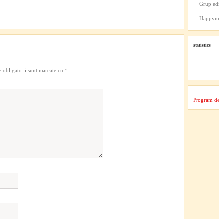
Grup ed
Happym
statistics
 obligatorii sunt marcate cu
*
Program de