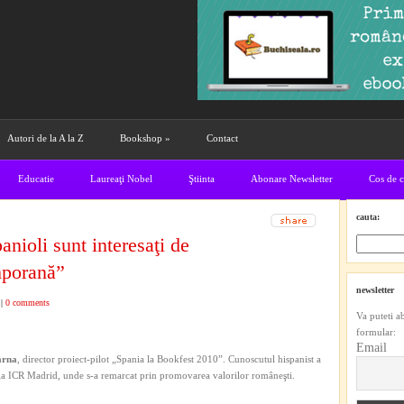
Autori de la A la Z
Bookshop
»
Contact
Educatie
Laureaţi Nobel
Ştiinta
Abonare Newsletter
Cos de 
cauta:
anioli sunt interesaţi de
mporană”
newsletter
|
0 comments
Va puteti a
formular:
Email
arna
, director proiect-pilot „Spania la Bookfest 2010”. Cunoscutul hispanist a
i la ICR Madrid, unde s-a remarcat prin promovarea valorilor româneşti.