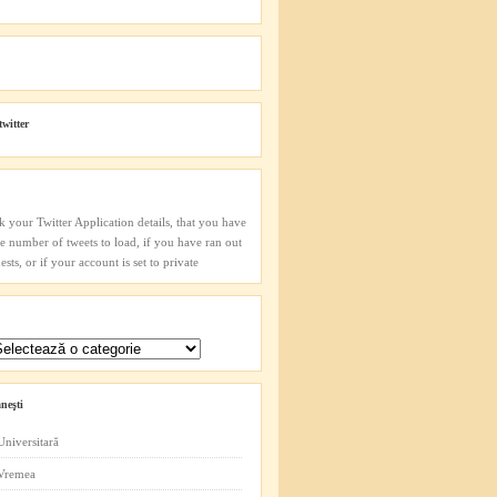
twitter
k your Twitter Application details, that you have
he number of tweets to load, if you have ran out
sts, or if your account is set to private
neşti
Universitară
 Vremea