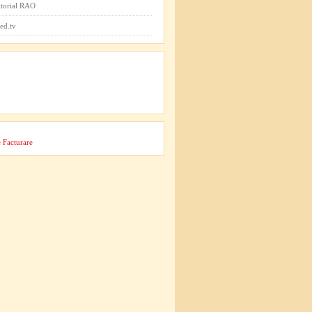
itorial RAO
ed.tv
 Facturare