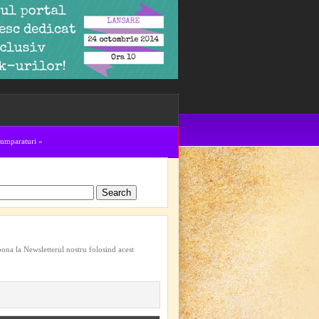
cumparaturi
»
bona la Newsletterul nostru folosind acest