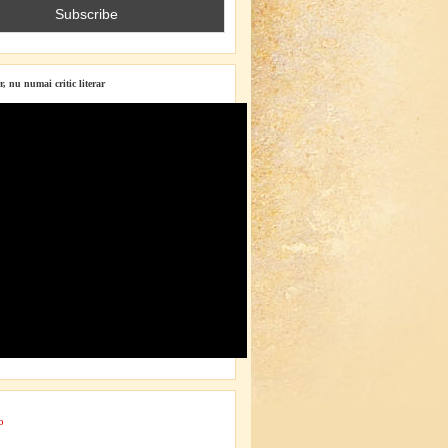
r, nu numai critic literar
o