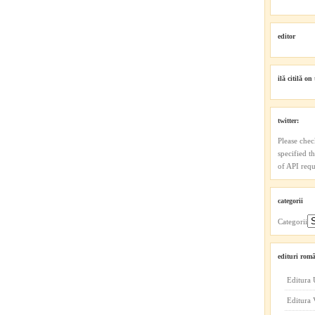
editor
ilă citilă on 
twitter:
Please chec
specified t
of API reque
categorii
Categorii
edituri româ
Editura 
Editura