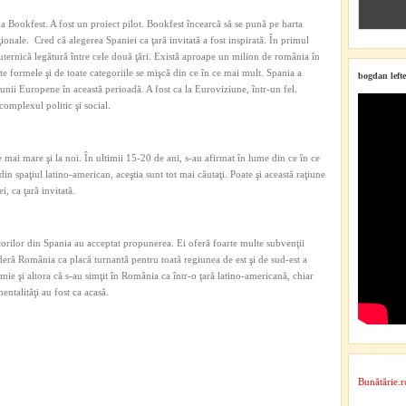
 la Bookfest. A fost un proiect pilot. Bookfest încearcă să se pună pe harta
ţionale. Cred că alegerea Spaniei ca ţară invitată a fost inspirată. În primul
uternică legătură între cele două ţări. Există aproape un milion de românia în
ate formele şi de toate categoriile se mişcă din ce în ce mai mult. Spania a
bogdan lefte
unii Europene în această perioadă. A fost ca la Euroviziune, într-un fel.
complexul politic şi social.
e mai mare şi la noi. În ultimii 15-20 de ani, s-au afirmat în lume din ce în ce
 din spaţiul latino-american, aceştia sunt tot mai căutaţi. Poate şi această raţiune
, ca ţară invitată.
itorilor din Spania au acceptat propunerea. Ei oferă foarte multe subvenţii
deră România ca placă turnantă pentru toată regiunea de est şi de sud-est a
mie şi altora că s-au simţit în România ca într-o ţară latino-americană, chiar
entalităţi au fost ca acasă.
Bunătărie.r