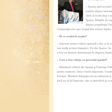
– Spania, ţară invitată
marilor târguri interna
rând că există deja o p
Spania. Relaţiile de to
deţinut preşedinţia Uni
Comparaţia este uşor forţată.Dar trebuie înţeles 
– De ce scriitorii aceştia?
– Interesul pentru cultura spaniolă e din ce în c
mai mulţi scriitori hispanici. Fie din Spania, fie
a fost un element determinant în alegerea Spaniei
– Care a fost relaţia cu guvernul spaniol?
– Ministerul culturii din Spania şi Federaţia Ed
pentru traduceri. Asta e foarte important. Consi
Europei. Membrii delegaţiei mi-au mărturisit şi 
dacă nu la fel lingvistic, dar ca atmosferă şi ca m