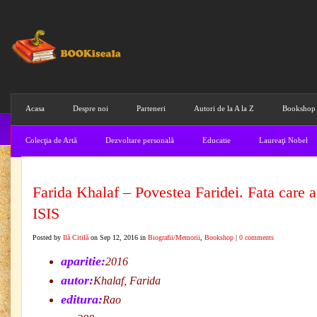
Acasa
Despre noi
Parteneri
Autori de la A la Z
Bookshop
Colecţia de Artă
Dezvoltare personală
Educatie
Laureaţi Nobel
Farida Khalaf – Povestea Faridei. Fata care a
ISIS
Posted by
Ilă Citilă
on Sep 12, 2016 in
Biografii/Memorii
,
Bookshop
|
0 comments
aparitie:
2016
autor:
Khalaf, Farida
editura:
Rao