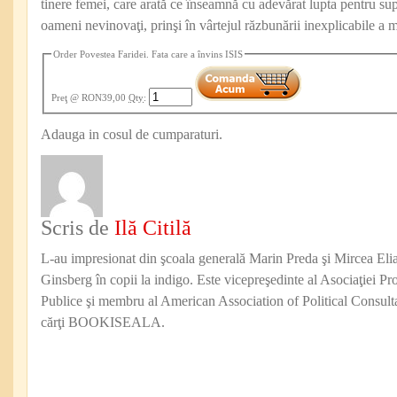
tinere femei, care arată ce înseamnă cu adevărat lupta pentru sup
oameni nevinovaţi, prinşi în vârtejul răzbunării inexplicabile a 
Order Povestea Faridei. Fata care a învins ISIS
Preţ
@ RON39,00
Qty
:
Adauga in cosul de cumparaturi.
Scris de
Ilă Citilă
L-au impresionat din şcoala generală Marin Preda şi Mircea Eli
Ginsberg în copii la indigo. Este vicepreşedinte al Asociaţiei Pro
Publice şi membru al American Association of Political Consul
cărţi BOOKISEALA.