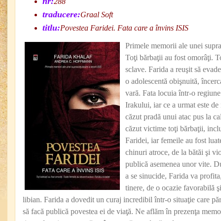
nr:
288
traducere:
Graal Soft
titlu:
Povestea Faridei. Fata care a învins ISIS
Primele memorii ale unei suprav
Toţi bărbaţii au fost omorâţi. 
sclave. Farida a reuşit să evad
o adolescentă obişnuită, încer
vară. Fata locuia într-o regiu
Irakului, iar ce a urmat este de
căzut pradă unui atac pus la ca
căzut victime toţi bărbaţii, inclu
Faridei, iar femeile au fost lua
chinuri atroce, de la bătăi şi vi
publică asemenea unor vite. Du
a se sinucide, Farida va profita
tinere, de o ocazie favorabilă ş
libian. Farida a dovedit un curaj incredibil într-o situaţie care păr
să facă publică povestea ei de viaţă. Ne aflăm în prezenţa memor