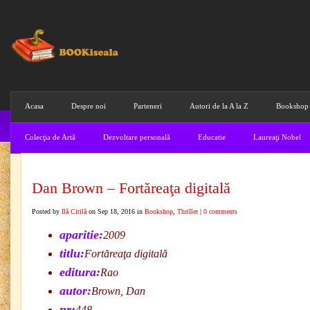
Acasa
Despre noi
Parteneri
Autori de la A la Z
Bookshop
Colecţia de Artă
Dezvoltare personală
Educatie
Laureaţi Nobel
Dan Brown – Fortăreaţa digitală
Posted by
Ilă Citilă
on Sep 18, 2016 in
Bookshop
,
Thriller
|
0 comments
aparitie:
2009
titlu:
Fortăreaţa digitală
editura:
Rao
autor:
Brown, Dan
nr:
448