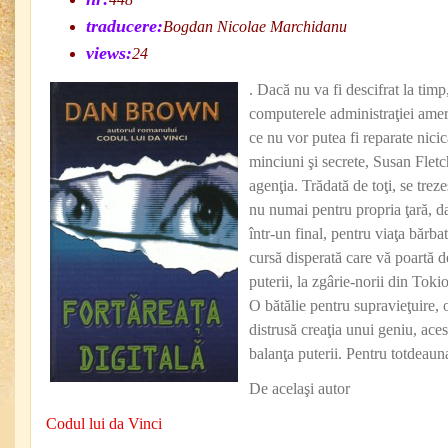
traducere:
Bogdan Nicolae Marchidanu
views:
24
. Dacă nu va fi descifrat la timp,
computerele administraţiei ame
ce nu vor putea fi reparate nici
minciuni şi secrete, Susan Fletc
agenţia. Trădată de toţi, se trez
nu numai pentru propria ţară, dar
într-un final, pentru viaţa bărba
cursă disperată care vă poartă d
puterii, la zgârie-norii din Toki
O bătălie pentru supravieţuire, 
distrusă creaţia unui geniu, ace
balanţa puterii. Pentru totdeaun
De acelaşi autor
Codul lui da Vinci