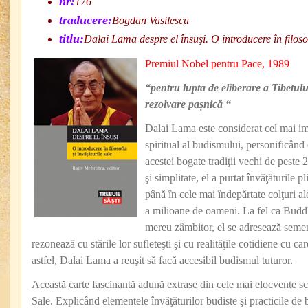
nr:
176
traducere:
Bogdan Vasilescu
titlu:
Dalai Lama despre el însuşi. O introducere în filosof
Premiul Nobel pentru Pace, 1989
“pentru lupta de eliberare a Tibetului
rezolvare pașnică “
Dalai Lama este considerat cel mai im
spiritual al budismului, personificând c
acestei bogate tradiţii vechi de pest
şi simplitate, el a purtat învăţăturile 
până în cele mai îndepărtate colţuri al
a milioane de oameni. La fel ca Buddh
mereu zâmbitor, el se adresează semen
rezonează cu stările lor sufleteşti şi cu realităţile cotidiene cu 
astfel, Dalai Lama a reuşit să facă accesibil budismul tuturor.
Această carte fascinantă adună extrase din cele mai elocvente scri
Sale. Explicând elementele învăţăturilor budiste şi practicile de b