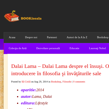
Acasa
Despre noi
Parteneri
Autori de la A la Z
Bookshop
Colecţia de Artă
Dezvoltare personală
Educatie
Laureaţi Nobel
Dalai Lama – Dalai Lama despre el însuşi. 
introducere în filosofia şi învăţăturile sale
Posted by
Ilă Citilă
on Aug 29, 2014 in
Bookshop
,
Filosofie
|
0 comments
aparitie:
2014
autor:
Lama, Dalai
editura:
Lifestyle