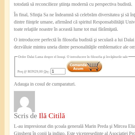
totodată să reconcilieze ştiinţa modernă cu perspectiva budistă.
În final, Sfinţia Sa ne îndeamnă să celebrăm diversitatea şi să 
dintre fiinţele umane, afirmând că spiritul Responsabilităţii Uni
toate relaţiile noastre în această lume tot mai fărâmiţată.
O introducere perfectă în filosofia budistă şi seculară a lui Dala
dezvăluie mintea uneia dintre personalităţile emblematice ale om
Order Dalai Lama despre el însuşi. O introducere în filosofia şi învăţăturile sale
Preţ
@ RON29,00
Qty
:
Adauga in cosul de cumparaturi.
Scris de
Ilă Citilă
L-au impresionat din şcoala generală Marin Preda şi Mircea Eli
Ginsberg în copii la indigo. Este vicepreşedinte al Asociaţiei Pro