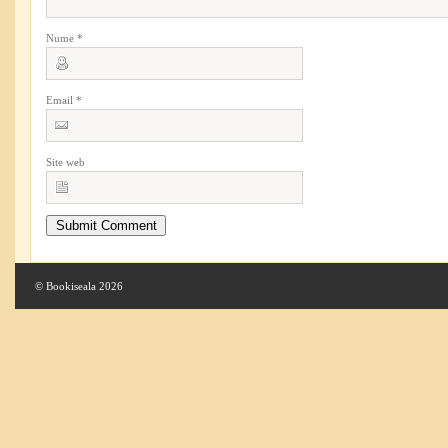
Nume
*
Email
*
Site web
© Bookiseala 2026