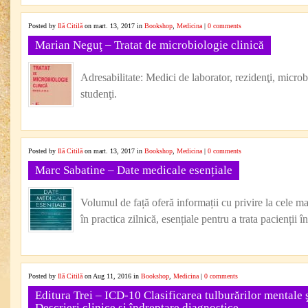
Posted by
Ilă Citilă
on mart. 13, 2017 in
Bookshop
,
Medicina
|
0 comments
Marian Neguţ – Tratat de microbiologie clinică
Adresabilitate: Medici de laborator, rezidenţi, microbio
studenţi.
Posted by
Ilă Citilă
on mart. 13, 2017 in
Bookshop
,
Medicina
|
0 comments
Marc Sabatine – Date medicale esențiale
Volumul de față oferă informații cu privire la cele m
în practica zilnică, esențiale pentru a trata pacienții î
Posted by
Ilă Citilă
on Aug 11, 2016 in
Bookshop
,
Medicina
|
0 comments
Editura Trei – ICD-10 Clasificarea tulburărilor mentale
Descrieri clinice şi îndreptare diagnostice