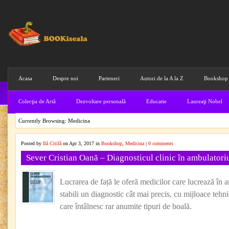
Acasa
Despre noi
Parteneri
Autori de la A la Z
Bookshop
Colecţia de Artă
Dezvoltare personală
Educatie
Laureaţi Nobel
Currently Browsing: Medicina
Posted by
Ilă Citilă
on Apr 3, 2017 in
Bookshop
,
Medicina
|
0 comments
Sever Cristian Oană – Diagnosticul clinic în ambulatori
Lucrarea de față le oferă medicilor care lucrează în a
stabili un diagnostic cât mai precis, cu mijloace tehni
care întâlnesc rar anumite tipuri de boală.