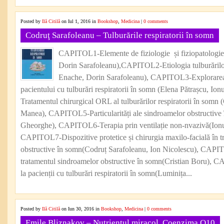
Posted by
Ilă Citilă
on Iul 1, 2016 in
Bookshop
,
Medicina
|
0 comments
Codruţ Sarafoleanu – Tulburările respiratorii în somn
CAPITOL1-Elemente de fiziologie și fiziopatologie
Dorin Sarafoleanu),CAPITOL2-Etiologia tulburărilor
Enache, Dorin Sarafoleanu), CAPITOL3-Explorarea c
pacientului cu tulburări respiratorii în somn (Elena Pătrașcu, 
Tratamentul chirurgical ORL al tulburărilor respiratorii în somn
Manea), CAPITOL5-Particularități ale sindroamelor obstructive 
Gheorghe), CAPITOL6-Terapia prin ventilație non-nvazivă(Ionu
CAPITOL7-Dispozitive protetice și chirurgia maxilo-facială în t
obstructive în somn(Codruț Sarafoleanu, Ion Nicolescu), CAPIT
tratamentul sindroamelor obstructive în somn(Cristian Boru), 
la pacienții cu tulburări respiratorii în somn(Luminița...
Posted by
Ilă Citilă
on Iun 30, 2016 in
Bookshop
,
Medicina
|
0 comments
Emile Bliznakov – Nutrientul miracol. Coenzima Q10