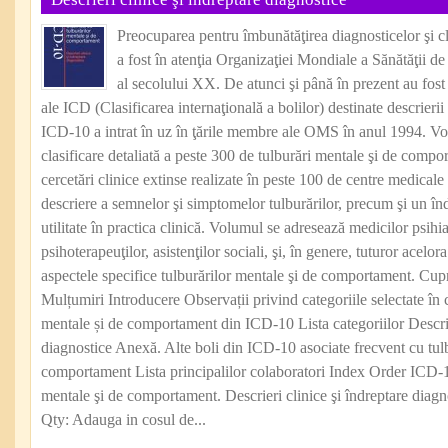
Preocuparea pentru îmbunătăţirea diagnosticelor şi cla
a fost în atenţia Organizaţiei Mondiale a Sănătăţii de
al secolului XX. De atunci şi până în prezent au fost
ale ICD (Clasificarea internaţională a bolilor) destinate descrierii 
ICD-10 a intrat în uz în ţările membre ale OMS în anul 1994. Vo
clasificare detaliată a peste 300 de tulburări mentale şi de compor
cercetări clinice extinse realizate în peste 100 de centre medicale
descriere a semnelor şi simptomelor tulburărilor, precum şi un înd
utilitate în practica clinică. Volumul se adresează medicilor psihiat
psihoterapeuţilor, asistenţilor sociali, şi, în genere, tuturor acelor
aspectele specifice tulburărilor mentale şi de comportament. Cupr
Mulțumiri Introducere Observații privind categoriile selectate în c
mentale și de comportament din ICD‑10 Lista categoriilor Descrier
diagnostice Anexă. Alte boli din ICD‑10 asociate frecvent cu tul
comportament Lista principalilor colaboratori Index Order ICD-10
mentale şi de comportament. Descrieri clinice şi îndreptare di
Qty: Adauga in cosul de...