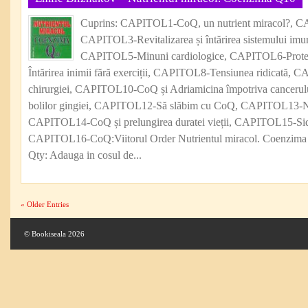
Cuprins: CAPITOL1-CoQ, un nutrient miracol?, 
CAPITOL3-Revitalizarea și întărirea sistemului im
CAPITOL5-Minuni cardiologice, CAPITOL6-Protej
Întărirea inimii fără exerciții, CAPITOL8-Tensiunea ridicată,
chirurgiei, CAPITOL10-CoQ și Adriamicina împotriva cancer
bolilor gingiei, CAPITOL12-Să slăbim cu CoQ, CAPITOL13-Nu
CAPITOL14-CoQ și prelungirea duratei vieții, CAPITOL15-Sida
CAPITOL16-CoQ:Viitorul Order Nutrientul miracol. Coenzi
Qty: Adauga in cosul de...
« Older Entries
© Bookiseala 2026