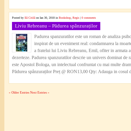
Posted by
Ilă Citilă
on Ian 30, 2018 in
Bookshop
,
Regis
|
0 comments
Liviu Rebreanu – Pădurea spânzuraților
Padurea spanzuratilor este un roman de analiza psihol
inspirat de un eveniment real: condamnarea la moarte
a fratelui lui Liviu Rebreanu, Emil, ofiter in armata 
dezerteze. Padurea spanzuratilor descrie un univers dominat de r
este Apostol Bologa, un intelectual confruntat cu mai multe dram
Pădurea spânzuraților Preț @ RON13,00 Qty: Adauga in cosul d
« Older Entries
Next Entries »