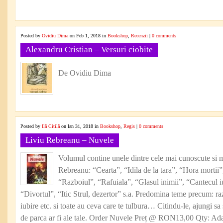
Posted by
Ovidiu Dima
on Feb 1, 2018 in
Bookshop
,
Recenzii
|
0 comments
Alexandru Cristian – Versuri ciobite
De Ovidiu Dima
Posted by
Ilă Citilă
on Ian 31, 2018 in
Bookshop
,
Regis
|
0 comments
Liviu Rebreanu – Nuvele
Volumul contine unele dintre cele mai cunoscute si ma
Rebreanu: “Cearta”, “Idila de la tara”, “Hora mortii”
“Razboiul”, “Rafuiala”, “Glasul inimii”, “Cantecul iu
“Divortul”, “Itic Strul, dezertor” s.a. Predomina teme precum: raz
iubire etc. si toate au ceva care te tulbura… Citindu-le, ajungi s
de parca ar fi ale tale. Order Nuvele Preț @ RON13,00 Qty: Ada