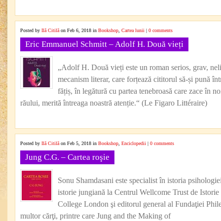
Posted by
Ilă Citilă
on Feb 6, 2018 in
Bookshop
,
Cartea lunii
|
0 comments
Eric Emmanuel Schmitt – Adolf H. Două vieți
„Adolf H. Două vieți este un roman serios, grav, nelin
mecanism literar, care forțează cititorul să-și pună î
fățiș, în legătură cu partea tenebroasă care zace în no
răului, merită întreaga noastră atenție.“ (Le Figaro Littéraire)
Posted by
Ilă Citilă
on Feb 5, 2018 in
Bookshop
,
Enciclopedii
|
0 comments
Jung C.G. – Cartea roşie
Sonu Shamdasani este specialist în istoria psihologiei 
istorie jungiană la Centrul Wellcome Trust de Istorie
College London şi editorul general al Fundaţiei Phil
multor cărţi, printre care Jung and the Making of