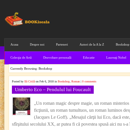
Acasa
Despre noi
Parteneri
Autori de la A la Z
Bookshop
Colecţia de Artă
Dezvoltare personală
Educatie
Laureaţi Nobel
Currently Browsing: Bookshop
Posted by
Ilă Citilă
on Feb 6, 2018 in
Bookshop
,
Roman
|
0 comments
Umberto Eco – Pendulul lui Foucault
„Un roman magic despre magie, un roman misterios de
ficţiunii, un roman tumultuos, un roman luminos des
(Jacques Le Goff). „Mesajul cărţii lui Eco, dacă este,
sfîrşitului secolului XX, ar putea fi că povestea spusă aici nu s-a