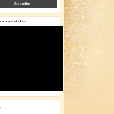
r, nu numai critic literar
o