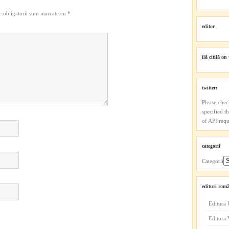
 obligatorii sunt marcate cu
*
editor
ilă citilă on 
twitter:
Please chec
specified t
of API reque
categorii
Categorii
edituri româ
Editura 
Editura