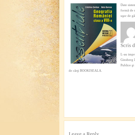
Date sistem
formă de r
uşor de găs
Scris 
L-au impre
Ginsberg î
Publice şi
de cărţi BOOKISEALA.
Leave a Reply