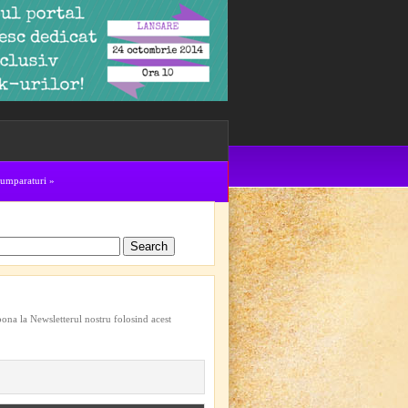
cumparaturi
»
bona la Newsletterul nostru folosind acest