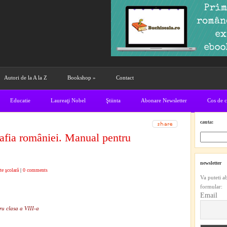
Autori de la A la Z
Bookshop
»
Contact
Educatie
Laureaţi Nobel
Ştiinta
Abonare Newsletter
Cos de 
cauta:
afia româniei. Manual pentru
newsletter
te şcolară
|
0 comments
Va puteti a
formular:
Email
u clasa a VIII-a