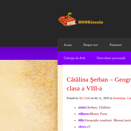
Acasa
Despre noi
Parteneri
Colecţia de Artă
Dezvoltare personală
Cătălina Şerban – Geogr
clasa a VIII-a
Posted by
Ilă Citilă
on Iul 11, 2010 in
Bookshop
,
Car
autor:
Şerban, Cătălina
editura:
Meteor Press
titlu:
Geografia româniei. Manual pentr
views:
21