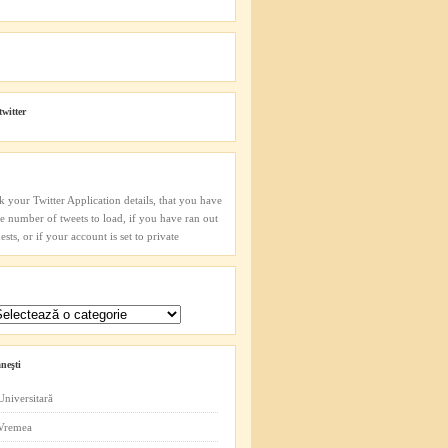
twitter
k your Twitter Application details, that you have
he number of tweets to load, if you have ran out
sts, or if your account is set to private
neşti
Universitară
 Vremea