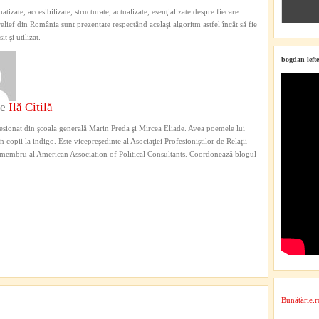
atizate, accesibilizate, structurate, actualizate, esenţializate despre fiecare
elief din România sunt prezentate respectând acelaşi algoritm astfel încât să fie
it şi utilizat.
bogdan lefte
de
Ilă Citilă
sionat din şcoala generală Marin Preda şi Mircea Eliade. Avea poemele lui
n copii la indigo. Este vicepreşedinte al Asociaţiei Profesioniştilor de Relaţii
 membru al American Association of Political Consultants. Coordonează blogul
Bunătărie.r