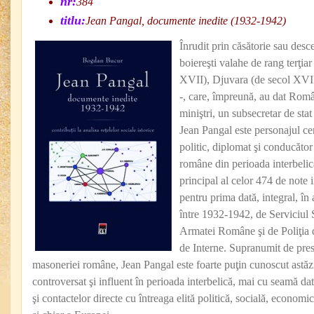
nr:
384
titlu:
Jean Pangal, documente inedite (1932-1942)
Înrudit prin căsătorie sau desce
boiereşti valahe de rang terţia
XVII), Djuvara (de secol XVII
-, care, împreună, au dat Rom
miniştri, un subsecretar de stat
Jean Pangal este personajul ce
politic, diplomat şi conducător
române din perioada interbelic
principal al celor 474 de note 
pentru prima dată, integral, în 
între 1932-1942, de Serviciul S
Armatei Române şi de Poliţia 
de Interne. Supranumit de pres
masoneriei române, Jean Pangal este foarte puţin cunoscut astăzi
controversat şi influent în perioada interbelică, mai cu seamă dato
şi contactelor directe cu întreaga elită politică, socială, econom