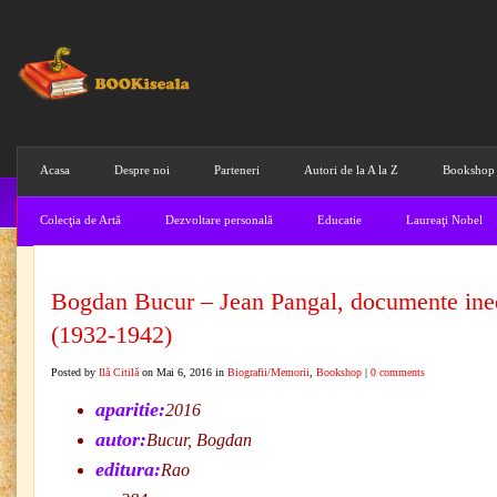
Acasa
Despre noi
Parteneri
Autori de la A la Z
Bookshop
Colecţia de Artă
Dezvoltare personală
Educatie
Laureaţi Nobel
Bogdan Bucur – Jean Pangal, documente ine
(1932-1942)
Posted by
Ilă Citilă
on Mai 6, 2016 in
Biografii/Memorii
,
Bookshop
|
0 comments
aparitie:
2016
autor:
Bucur, Bogdan
editura:
Rao