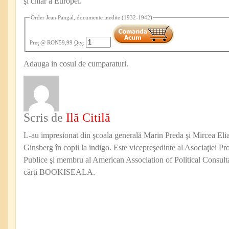
şi chiar a Europei.
Order Jean Pangal, documente inedite (1932-1942)
Preţ
@ RON59,99
Qty
:
Adauga in cosul de cumparaturi.
Scris de
Ilă Citilă
L-au impresionat din şcoala generală Marin Preda şi Mircea Eli
Ginsberg în copii la indigo. Este vicepreşedinte al Asociaţiei Pro
Publice şi membru al American Association of Political Consul
cărţi BOOKISEALA.