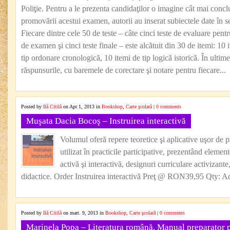
Poliţie. Pentru a le prezenta candidaţilor o imagine cât mai concl
promovării acestui examen, autorii au inserat subiectele date în 
Fiecare dintre cele 50 de teste – câte cinci teste de evaluare pen
de examen şi cinci teste finale – este alcătuit din 30 de itemi: 10 i
tip ordonare cronologică, 10 itemi de tip logică istorică. În ultimel
răspunsurile, cu baremele de corectare şi notare pentru fiecare...
Posted by
Ilă Citilă
on Apr 1, 2013 in
Bookshop
,
Carte şcolară
|
0 comments
Muşata Dacia Bocoş – Instruirea interactivă
Volumul oferă repere teoretice şi aplicative uşor de p
utilizat în practicile participative, prezentând eleme
activă şi interactivă, designuri curriculare activizante
didactice. Order Instruirea interactivă Preţ @ RON39,95 Qty: Ad
Posted by
Ilă Citilă
on mart. 9, 2013 in
Bookshop
,
Carte şcolară
|
0 comments
Marinela Popa – Literatura română. Manual preparator p