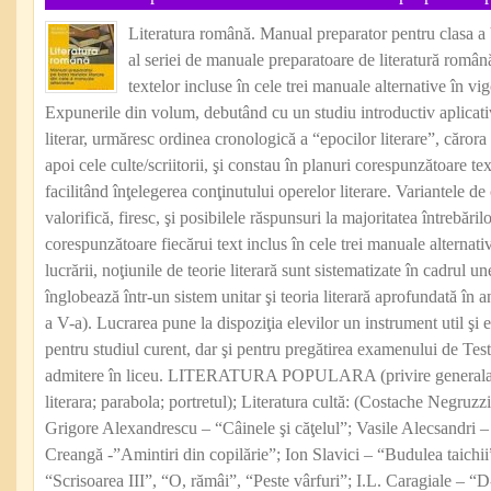
Literatura română. Manual preparator pentru clasa a
al seriei de manuale preparatoare de literatură româ
textelor incluse în cele trei manuale alternative în vi
Expunerile din volum, debutând cu un studiu introductiv aplicativ
literar, urmăresc ordinea cronologică a “epocilor literare”, cărora 
apoi cele culte/scriitorii, şi constau în planuri corespunzătoare tex
facilitând înţelegerea conţinutului operelor literare. Variantele de 
valorifică, firesc, şi posibilele răspunsuri la majoritatea întrebărilo
corespunzătoare fiecărui text inclus în cele trei manuale alternativ
lucrării, noţiunile de teorie literară sunt sistematizate în cadrul un
înglobează într-un sistem unitar şi teoria literară aprofundată în a
a V-a). Lucrarea pune la dispoziţia elevilor un instrument util şi e
pentru studiul curent, dar şi pentru pregătirea examenului de Tes
admitere în liceu. LITERATURA POPULARA (privire generala; 
literara; parabola; portretul); Literatura cultă: (Costache Negruzz
Grigore Alexandrescu – “Câinele şi căţelul”; Vasile Alecsandri –
Creangă -”Amintiri din copilărie”; Ion Slavici – “Budulea taich
“Scrisoarea III”, “O, rămâi”, “Peste vârfuri”; I.L. Caragiale – “