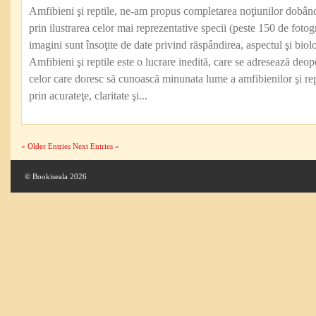
Amfibieni şi reptile, ne-am propus completarea noţiunilor dobând
prin ilustrarea celor mai reprezentative specii (peste 150 de fotogr
imagini sunt însoţite de date privind răspândirea, aspectul şi biol
Amfibieni şi reptile este o lucrare inedită, care se adresează deopo
celor care doresc să cunoască minunata lume a amfibienilor şi rep
prin acurateţe, claritate şi...
« Older Entries
Next Entries »
© Bookiseala 2026