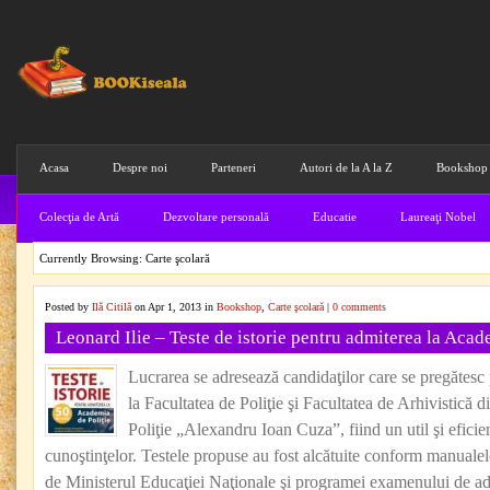
Acasa
Despre noi
Parteneri
Autori de la A la Z
Bookshop
Colecţia de Artă
Dezvoltare personală
Educatie
Laureaţi Nobel
Currently Browsing: Carte şcolară
Posted by
Ilă Citilă
on Apr 1, 2013 in
Bookshop
,
Carte şcolară
|
0 comments
Leonard Ilie – Teste de istorie pentru admiterea la Acad
Lucrarea se adresează candidaţilor care se pregătesc
la Facultatea de Poliţie şi Facultatea de Arhivistică
Poliţie „Alexandru Ioan Cuza”, fiind un util şi eficie
cunoştinţelor. Testele propuse au fost alcătuite conform manuale
de Ministerul Educaţiei Naţionale şi programei examenului de a