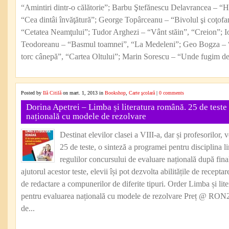
“Amintiri dintr-o călătorie”; Barbu Ştefănescu Delavrancea – “
“Cea dintâi învăţătură”; George Topârceanu – “Bivolul şi coţof
“Cetatea Neamţului”; Tudor Arghezi – “Vânt stăin”, “Creion”; Ion
Teodoreanu – “Basmul toamnei”, “La Medeleni”; Geo Bogza – “Î
torc cânepă”, “Cartea Oltului”; Marin Sorescu – “Unde fugim de
Posted by
Ilă Citilă
on mart. 1, 2013 in
Bookshop
,
Carte şcolară
|
0 comments
Dorina Apetrei – Limba și literatura română. 25 de teste
națională cu modele de rezolvare
Destinat elevilor clasei a VIII-a, dar și profesorilor,
25 de teste, o sinteză a programei pentru disciplina li
regulilor concursului de evaluare națională după fina
ajutorul acestor teste, elevii își pot dezvolta abilitățile de recepta
de redactare a compunerilor de diferite tipuri. Order Limba și lit
pentru evaluarea națională cu modele de rezolvare Preț @ RON
de...