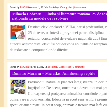
Posted by
Ilă Citilă
on mart. 1, 2013 in
Bookshop
,
Carte şcolară
|
0 comments
Mihaela Cobzaru – Limba și literatura română. 25 de tes
națională cu modele de rezolvare
Destinat elevilor clasei a VIII-a, dar și profesorilor,
25 de teste, o sinteză a programei pentru disciplina li
regulilor concursului de evaluare națională după fina
ajutorul acestor teste, elevii își pot dezvolta abilitățile de recepta
de redactare a compunerilor de diferite...
Posted by
Ilă Citilă
on Noi 1, 2012 in
Bookshop
,
Carte şcolară
|
0 comments
Dumitru Murariu – Mic atlas. Amfibieni şi reptile
Patrimoniul natural al planetei înregistrează un decli
îngrijorător. De aceea, omenirea a devenit tot mai pre
Cunoaşterea şi protejarea animalelor constituie o pa
conservare a biodiversităţii. Educaţia în acest sens asigură premis
speciilor ameninţate. În acest scop, animalele trebuie mai întâi cu