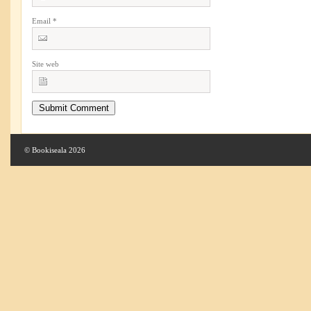
Email
*
Site web
© Bookiseala 2026