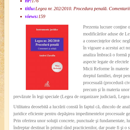
nr:
176
titlu:
Legea nr. 202/2010. Procedura penală. Comentarii ş
views:
159
Prezenta lucrare conţine o
modificărilor aduse de Le
a consecinţelor deloc negl
în vigoare a acestui act no
analiza îmbracă o formă p
aspecte legate de efectel
Micii Reforme în materie s
dreptul familiei, drept pen
procesuală (procedură civ
precum şi în materia uno
prevăzute în legi speciale (Legea de organizare judiciară, Legea 
Utilitatea deosebită a lucrării constă în faptul că, dincolo de ana
juridice eficiente pentru depăşirea impedimentelor procesuale ge
Prin oferirea unor soluţii concrete, punctuale şi fundamentate, l
îndreptar destinat în primul rând practicienilor, dar poate fi şi o 