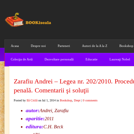
Acasa
Despre noi
Parteneri
Autori de la A la Z
Bookshop
Colecţia de Artă
Dezvoltare personală
Educatie
Laureaţi Nobel
Zarafiu Andrei – Legea nr. 202/2010. Proced
penală. Comentarii şi soluţii
Posted by
Ilă Citilă
on Iul 1, 2014 in
Bookshop
,
Drept
|
0 comments
autor:
Andrei, Zarafiu
aparitie:
2011
editura:
C.H. Beck