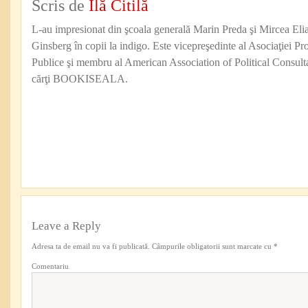
Scris de
Ilă Citilă
L-au impresionat din şcoala generală Marin Preda şi Mircea Eli
Ginsberg în copii la indigo. Este vicepreşedinte al Asociaţiei Pro
Publice şi membru al American Association of Political Consul
cărţi BOOKISEALA.
Leave a Reply
Adresa ta de email nu va fi publicată.
Câmpurile obligatorii sunt marcate cu
*
Comentariu