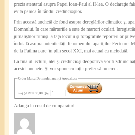
prezis atentatul asupra Papei Ioan-Paul al II-lea. O declaraţie fa
evita panica în rândul credincioşilor.
Prin această anchetă de fond asupra dereglărilor climatice şi apar
Domnului, în care mărturiile a sute de martori oculari, înregistrăr
jurnaliştilor trimişi la faţa locului şi fotografiile reporterilor pu
îndoială asupra autenticităţii fenomenului apariţiilor Fecioarei Ma
de la Fatima pare, în plin secol XXI, mai actual ca niciodată.
La finalul lecturii, atei şi credincioşi deopotrivă vor fi zdruncina
acestei anchete. Şi vor spune cu toţii: prefer să nu cred.
Order Maica Domnului anunţă Apocalipsa
Preţ
@ RON30,00
Qty
:
Adauga in cosul de cumparaturi.