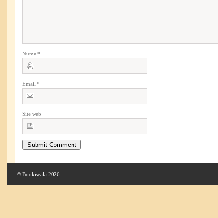
Nume
*
Email
*
Site web
© Bookiseala 2026