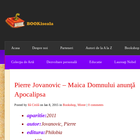
Acasa
Despre noi
Parteneri
Autori de la A la Z
Bookshop
Colecţia de Artă
Dezvoltare personală
Educatie
Laureaţi Nobel
Pierre Jovanovic – Maica Domnului anunţă
Apocalipsa
Posted by
Ilă Citilă
on Ian 8, 2015 in
Bookshop
,
Mister
|
0 comments
aparitie:
2011
autor:
Jovanovic, Pierre
editura:
Philobia