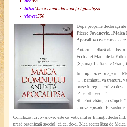
nr:
168
titlu:
Maica Domnului anunţă Apocalipsa
views:
550
După propriile declaraţii ale 
Pierre Jovanovic
, „
Maica 
Apocalipsa
este cartea care
Autorul studiază aici dosarul 
Fecioarei Maria de la Fatim
(Spania), La Salette (Franţa)
În timpul acestor apariţii, M
„… pământul va tremura, val
oraşe întregi, aerul va deven
cădea din cer…”
Şi ne întrebăm, cu sângele î
cumva episodul Fukushima 
Concluzia lui Jovanovic este că Vaticanul ar fi minţit declarând,
presă organizată special, că cel de-al 3-lea secret lăsat de Maic