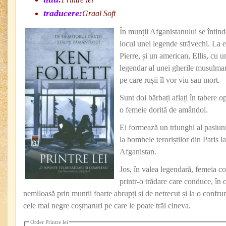
traducere:
Graal Soft
În munții Afganistanului se întind
locul unei legende străvechi. La 
Pierre, și un american, Ellis, cu u
legendar al unei gherile musulm
pe care rușii îl vor viu sau mort.
Sunt doi bărbați aflați în tabere 
o femeie dorită de amândoi.
Ei formează un triunghi al pasiunii
la bombele teroriștilor din Paris la
Afganistan.
Jos, în valea legendară, femeia co
printr-o trădare care conduce, în 
nemiloasă prin munții foarte abrupți și de netrecut și la o confrun
cele mai negre coșmaruri pe care le poate trăi cineva.
Order Printre lei