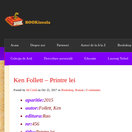
Acasa
Despre noi
Parteneri
Autori de la A la Z
Bookshop
Colecţia de Artă
Dezvoltare personală
Educatie
Laureaţi Nobel
Ken Follett – Printre lei
Posted by
Ilă Citilă
on Oct 25, 2017 in
Bookshop
,
Roman
|
0 comments
aparitie:
2015
autor:
Follett, Ken
editura:
Rao
nr:
456
titlu:
Printre lei