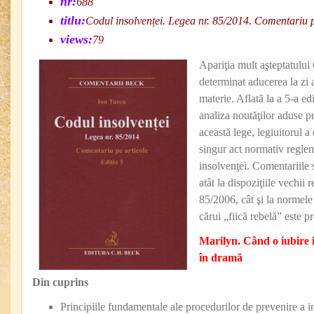
nr:
688
titlu:
Codul insolvenței. Legea nr. 85/2014. Comentariu p
views:
79
Apariţia mult aşteptatului
determinat aducerea la zi a
materie. Aflată la a 5-a ed
analiza noutăţilor aduse p
această lege, legiuitorul a 
singur act normativ reglem
insolvenţei. Comentariile s
atât la dispoziţiile vechii
85/2006, cât şi la normele 
cărui „fiică rebelă” este p
Marilyn. Când o iubire 
în dramă
Din cuprins
Principiile fundamentale ale procedurilor de prevenire a i