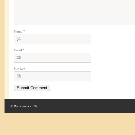
Nume
*
Email
*
Site web
© Bookiseala 2026