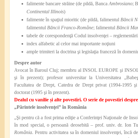
falimente bancare străine (de pildă, Banca
Ambrosiano
; 
Continental Illinois
)
falimente în spaţiul mioritic (de pildă, falimentul
Băncii N
falimentul
Băncii Franco-Române
; falimentul
Băncii Ma
tabele de corespondenţă Codul insolvenţei – reglementăril
index alfabetic al celor mai importante noţiuni
ample trimiteri la doctrina şi legislaţia franceză în domeni
Despre autor
Avocat în Baroul Cluj; membru al INSOL EUROPE şi IN
şi în prezent); profesor universitar la Universitatea „Bab
Facultatea de Drept, Catedra de Drept privat (1994-1995 şi
doctorat (1995 şi în prezent).
Dealul cu vanilie și alte povestiri. O serie de povestiri despr
„Părintele insolvenţei” în România
„Şi pentru că a fost prima ediţie a Conferinţei Naţionale de Ins
în mod special, o persoană deosebită – prof. univ. dr. Ion T
România
. Pentru activitatea sa în domeniul insolvenţei, încă 