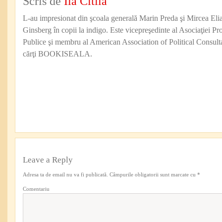
Scris de
Ilă Citilă
L-au impresionat din şcoala generală Marin Preda şi Mircea Eli
Ginsberg în copii la indigo. Este vicepreşedinte al Asociaţiei Pro
Publice şi membru al American Association of Political Consul
cărţi BOOKISEALA.
Leave a Reply
Adresa ta de email nu va fi publicată.
Câmpurile obligatorii sunt marcate cu
*
Comentariu