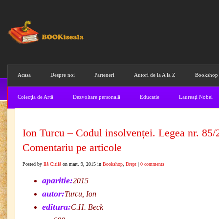
Acasa
Despre noi
Parteneri
Autori de la A la Z
Bookshop
Colecţia de Artă
Dezvoltare personală
Educatie
Laureaţi Nobel
Ion Turcu – Codul insolvenței. Legea nr. 85/
Comentariu pe articole
Posted by
Ilă Citilă
on mart. 9, 2015 in
Bookshop
,
Drept
|
0 comments
aparitie:
2015
autor:
Turcu, Ion
editura:
C.H. Beck