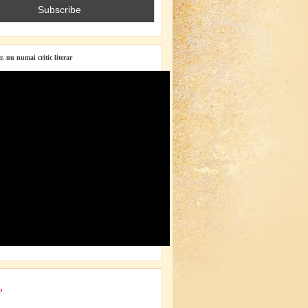
r, nu numai critic literar
o