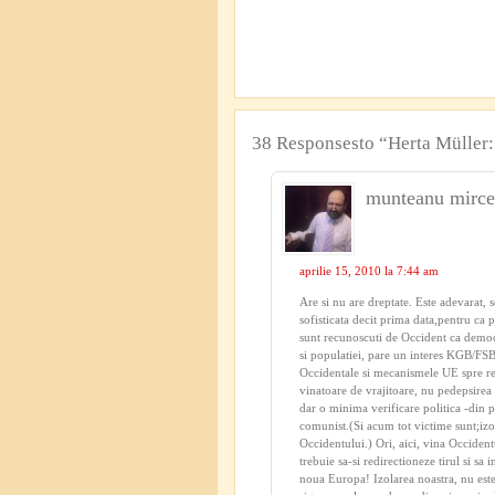
38 Responsesto “Herta Müller: 
munteanu mirce
aprilie 15, 2010 la 7:44 am
Are si nu are dreptate. Este adevarat, 
sofisticata decit prima data,pentru ca 
sunt recunoscuti de Occident ca democr
si populatiei, pare un interes KGB/FSB. 
Occidentale si mecanismele UE spre res
vinatoare de vrajitoare, nu pedepsirea
dar o minima verificare politica -din p
comunist.(Si acum tot victime sunt;izolat
Occidentului.) Ori, aici, vina Occidentu
trebuie sa-si redirectioneze tirul si s
noua Europa! Izolarea noastra, nu este 