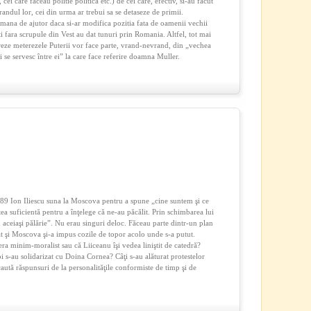
cei care faceau politie politica etc.) de cei care, efectiv, si-au facut
randul lor, cei din urma ar trebui sa se detaseze de primii.
mana de ajutor daca si-ar modifica pozitia fata de oamenii vechii
ti fara scrupule din Vest au dat tunuri prin Romania. Altfel, tot mai
reze meterezele Puterii vor face parte, vrand-nevrand, din „vechea
şi se servesc între ei” la care face referire doamna Muller.
89 Ion Iliescu suna la Moscova pentru a spune „cine suntem şi ce
 suficientă pentru a înţelege că ne-au păcălit. Prin schimbarea lui
 aceiaşi pălărie”. Nu erau singuri deloc. Făceau parte dintr-un plan
rat şi Moscova şi-a impus cozile de topor acolo unde s-a putut.
era minim-moralist sau că Liiceanu îşi vedea liniştit de catedră?
noi s-au solidarizat cu Doina Cornea? Câţi s-au alăturat protestelor
 caută răspunsuri de la personalităţile conformiste de timp şi de