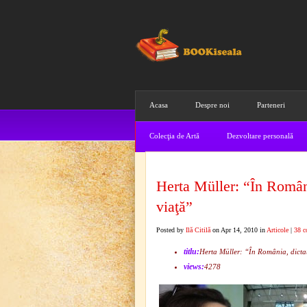
Acasa
Despre noi
Parteneri
Colecţia de Artă
Dezvoltare personală
Herta Müller: “În Români
viaţă”
Posted by
Ilă Citilă
on Apr 14, 2010 in
Articole
|
38 
titlu:
Herta Müller: “În România, dictat
views:
4278