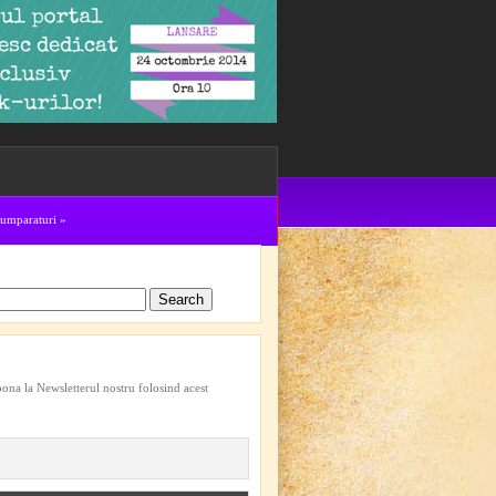
cumparaturi
»
bona la Newsletterul nostru folosind acest