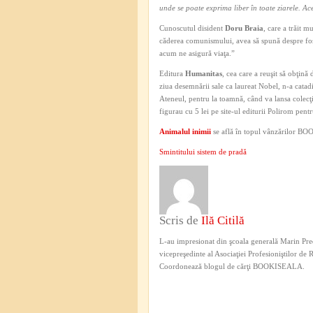
unde se poate exprima liber în toate ziarele. Ace
Cunoscutul disident
Doru Braia
, care a trăit m
căderea comunismului, avea să spună despre fostul
acum ne asigură viaţa.”
Editura
Humanitas
, cea care a reuşit să obţină
ziua desemnării sale ca laureat Nobel, n-a catadi
Ateneul, pentru la toamnă, când va lansa colecţia
figurau cu 5 lei pe site-ul editurii Polirom pentr
Animalul inimii
se află în topul vânzărilor BO
Smintitului sistem de pradă
Scris de
Ilă Citilă
L-au impresionat din şcoala generală Marin Pred
vicepreşedinte al Asociaţiei Profesioniştilor de
Coordonează blogul de cărţi BOOKISEALA.