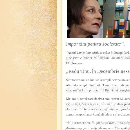
important pentru societate”.
“Aceşti oameni au câştigat atâta influență încât
şi se servesc între ei. În România, dictatura tr
EUobserver.
„Radu Tinu, în Decembrie ne-a 
Scriitoarea nu s-a limitat la simpla semnalare 
oferind exemplul lui Radu Tinu, ofiţerul de Secu
evadase încă din purgatoriul României ceauşiste
Mai mult, omul care declara anul trecut că laure
că, de fapt, Securitatea ar fi urmărit-o doar pen
Asirom din Timişoara
(n.r. deţinută de o firmă 
acuza incapacitatea României de a a-și regla con
“M-a iritat enorm. Nu faptul că Radu Tinu exist
Austria angajează astfel de oameni. Mai mult, 