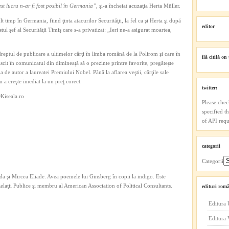
st lucru n-ar fi fost posibil în Germania”,
şi-a încheiat acuzaţia Herta Müller.
ult timp în Germania, fiind ţinta atacurilor Securităţii, la fel ca şi Herta şi după
editor
 şef al Securităţii Timiş care s-a privatizat: „Ieri ne-a asigurat moartea,
 dreptul de publicare a ultimelor cărţi în limba română de la Polirom şi care în
ilă citilă on 
scit în comunicatul din dimineaţă să o prezinte printre favorite, pregăteşte
 de autor a laureatei Premiului Nobel. Până la aflarea veştii, cărţile sale
u a creşte imediat la un preţ corect.
twitter:
OKiseala.ro
Please chec
specified t
of API reque
categorii
Categorii
a şi Mircea Eliade. Avea poemele lui Ginsberg în copii la indigo. Este
 Relaţii Publice şi membru al American Association of Political Consultants.
edituri româ
Editura 
Editura