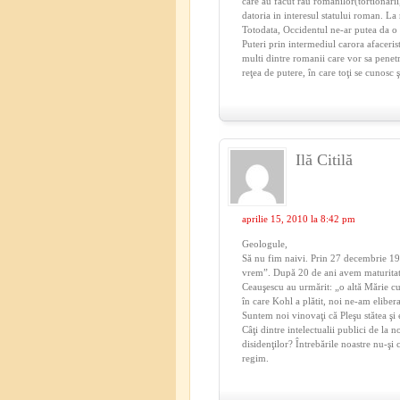
care au facut rau romanilor(tortionarii, 
datoria in interesul statului roman. La 
Totodata, Occidentul ne-ar putea da o 
Puteri prin intermediul carora afaceris
multi dintre romanii care vor sa penet
reţea de putere, în care toţi se cunosc 
Ilă Citilă
aprilie 15, 2010 la 8:42 pm
Geologule,
Să nu fim naivi. Prin 27 decembrie 19
vrem”. După 20 de ani avem maturitatea
Ceauşescu au urmărit: „o altă Mărie cu
în care Kohl a plătit, noi ne-am elibe
Suntem noi vinovaţi că Pleşu stătea şi 
Câţi dintre intelectualii publici de la 
disidenţilor? Întrebările noastre nu-şi
regim.