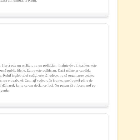
leaza din umbra, la Katin.
Herta este un scriitor, nu un politician. Inainte de a fi scriitor, este
xpună public ideile. Ea nu este politician. Dacă mâine ar candida
a. Rolul înţeleptului cetăţii este să judece, nu să organizeze cetatea.
ici nu e treaba ei. Cum aţi vedea-o în fruntea unei puteri pline de
i dă harul, iar tu ca om decizi ce faci. Nu putem să o facem noi pe
e geniu.