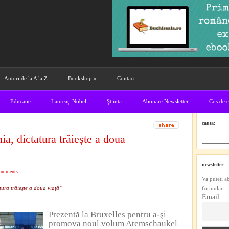
Autori de la A la Z
Bookshop
»
Contact
Educatie
Laureaţi Nobel
Ştiinta
Abonare Newsletter
Cos de 
cauta:
a, dictatura trăieşte a doua
newsletter
comments
Va puteti a
ura trăieşte a doua viaţă”
formular:
Email
Prezentă la Bruxelles pentru a-şi
promova noul volum Atemschaukel