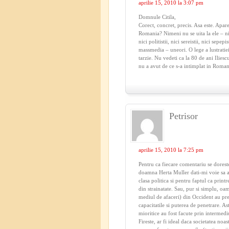
aprilie 15, 2010 la 3:07 pm
Domnule Citila,
Corect, concret, precis. Asa este. Apare
Romania? Nimeni nu se uita la ele – nici 
nici politistii, nici sereistii, nici sepep
massmedia – uneori. O lege a lustratiei
tarzie. Nu vedeti ca la 80 de ani Ili
nu a avut de ce s-a intimplat in Roma
Petrisor
aprilie 15, 2010 la 7:25 pm
Pentru ca fiecare comentariu se dorest
doamna Herta Muller dati-mi voie sa ada
clasa politica si pentru faptul ca prin
din strainatate. Sau, pur si simplu, oam
mediul de afaceri) din Occident au pref
capacitatile si puterea de penetrare. As
mioritice au fost facute prin intermediu
Fireste, ar fi ideal daca societatea noa