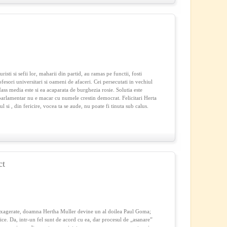
risti si sefii lor, maharii din partid, au ramas pe functii, fosti
ofesori universitari si oameni de afaceri. Cei persecutati in vechiul
ass media este si ea acaparata de burghezia rosie. Solutia este
 parlamentar nu e macar cu numele crestin democrat. Felicitari Herta
 si , din fericire, vocea ta se aude, nu poate fi tinuta sub calus.
ct
i exagerate, doamna Hertha Muller devine un al doilea Paul Goma;
ice. Da, intr-un fel sunt de acord cu ea, dar procesul de „asanare”