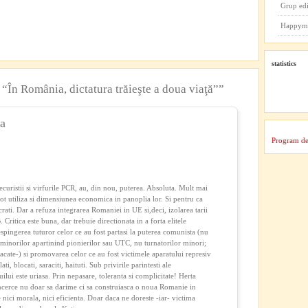
Grup ed
Happym
statistics
“În România, dictatura trăieşte a doua viaţă””
a
Program de
securistii si virfurile PCR, au, din nou, puterea. Absoluta. Mult mai
pot utiliza si dimensiunea economica in panoplia lor. Si pentru ca
ati. Dar a refuza integrarea Romaniei in UE si,deci, izolarea tarii
Critica este buna, dar trebuie directionata in a forta elitele
pingerea tuturor celor ce au fost partasi la puterea comunista (nu
 minorilor apartinind pionierilor sau UTC, nu turnatorilor minori;
acate-) si promovarea celor ce au fost victimele aparatului represiv
i, blocati, saraciti, haituti. Sub privirile parintesti ale
ilui este uriasa. Prin nepasare, toleranta si complicitate! Herta
a incerce nu doar sa darime ci sa construiasca o noua Romanie in
nici morala, nici eficienta. Doar daca ne doreste -iar- victima