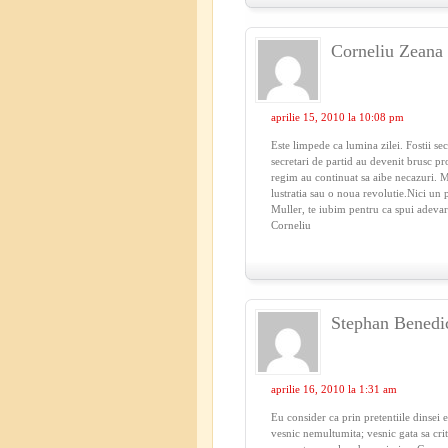
Corneliu Zeana
aprilie 15, 2010 la 10:08 pm
Este limpede ca lumina zilei. Fostii secu
secretari de partid au devenit brusc pr
regim au continuat sa aibe necazuri. M
lustratia sau o noua revolutie.Nici un
Muller, te iubim pentru ca spui adevarul
Corneliu
Stephan Benedi
aprilie 16, 2010 la 1:31 am
Eu consider ca prin pretentiile dinse
vesnic nemultumita; vesnic gata sa crit