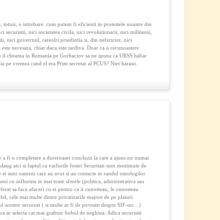
, totusi, o intrebare: cum putem fi eficienti in protestele noastre din
securistii, nici societatea civila, nici revolutionarii, nici militienii,
istii, nici guverrnul, rareolri prsedintia si, din nefericire, nici
 este necesara, chiar daca este tardiva. Doar ca o recunoastere
escu il cheama in Romania pe Gorbaciov sa ne spuna ca URSS habar
nia pe vremea cand el era Prim secretar al PCUS? Niet haraso.
e a fi o completare a dureroasei concluzii la care a ajuns nu numai
ug aici si faptul ca varfurile fostei Securitati sunt mentinute de
tre ei sunt oameni care au avut si au contacte in randul omologilor
eni cu influenta in mai toate sferele (politica, administrativa sau
erat sa faca afaceri cu ei pentru ca ii cunosteau, le cunosteau
tfel, cele mai multe dintre privatizarile majore de pe plaiuri
l acestor securisti ( si multe ar fi de povestit despre SIF-uri…)
stra ar selecta cat mai grabnic bobul de neghina. Adica securistii