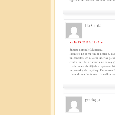
sigura a celor ce dau ordine si manipu
Ilă Citilă
aprilie 15, 2010 la 11:43 am
Stimate domnule Munteanu,
Permiteti-ne să nu fim de acord cu dvs. 
un ganditor. Un cetatean liber să-şi e
contra unui fiu de securist nu ar câştig
Herta nu are abilităţi de dregătoare. N
impostori şi de trepăduşi. Dumnezeu îţ
Herta altceva decât este. Un scriitor d
geologu