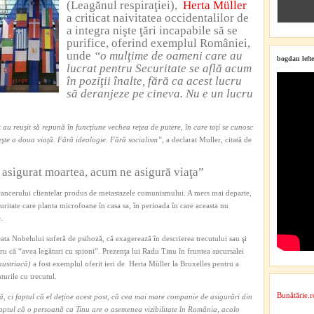
(Leagănul respiraţiei),
Herta Müller
a criticat naivitatea occidentalilor de
a integra nişte ţări incapabile să se
purifice, oferind exemplul României,
unde
“o mulţime de oameni care au
bogdan lefte
lucrat pentru Securitate se află acum
în poziţii înalte, fără ca acest lucru
să deranjeze pe cineva. Nu e un lucru
 au reuşit să repună în funcţiune vechea reţea de putere, în care toţi se cunosc
ăieşte a doua viaţă. Fără ideologie. Fără socialism”,
a declarat Muller, citată de
asigurat moartea, acum ne asigură viaţa”
a cancerului clientelar produs de metastazele comunismului. A mers mai departe,
ritate care planta microfoane în casa sa, în perioada în care aceasta nu
.
ata Nobelului suferă de psihoză, că exagerează în descrierea trecutului sau şi
tru că “avea legături cu spioni”. Prezenţa lui Radu Tinu în fruntea sucursalei
austriacă)
a fost exemplul oferit ieri de Herta Müller la Bruxelles pentru a
turile cu trecutul.
Bunătărie.r
ă, ci faptul că el deţine acest post, că cea mai mare companie de asigurări din
faptul că o persoană ca Tinu are o asemenea vizibilitate în România, acolo