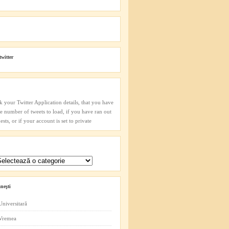
twitter
k your Twitter Application details, that you have
he number of tweets to load, if you have ran out
sts, or if your account is set to private
neşti
Universitară
 Vremea