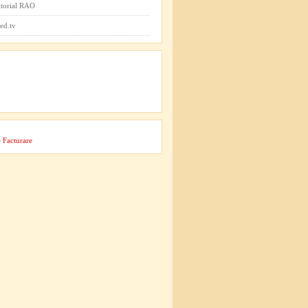
itorial RAO
ed.tv
 Facturare