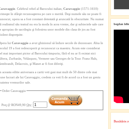
Caravaggio
. Celebrul rebel al Barocului italian,
Caravaggio
(1571-1610)
rimeşte în sfârşit recunoaşterea pe care o merită. Deşi numele său ne poate fi
unoscut, opera sa a fost constant detestată şi aruncată în obscuritate. Nu numai
ă realismul său teatral nu era la moda în acea vreme, dar şi subiectele sale care
bogdan lefte
e apropiau de sacrilegiu şi folosirea unor modele din clasa de jos au fost
iolent dispreţuite.
Opera lui
Caravaggio
a avut ghinionul să îndure secole de dezonoare. Abia în
ecolul 19 a fost redescoperit şi recunoscut ca maestru. Acum este considerat
el mai important pictor al Barocului timpuriu; fără el nu ar fi existat nici
ibera, Zurbarán, Velázquez, Vermeer sau Georges de la Tour. Franz Hals,
embrandt, Delacroix, şi Manet ar fi fost diferiţi.
n aceasta editie aniversara a cartii veti gasi mai mult de 50 dintre cele mai
une lucrari ale lui Caravaggio; credem ca veti fi de acord ca a fost un geniu
naintea vremurilor sale.
Order Caravaggio
Preţ
@ RON49,90
Qty
:
Bunătărie.r