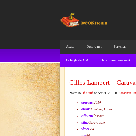
Acasa
Despre noi
Parteneri
Colecţia de Artă
Dezvoltare personală
Gilles Lambert – Carava
Posted by
Ilă Citilă
on Apr 21, 2016 in
Bookshop
,
En
aparitie:
2010
autor:
Lambert, Gilles
editura:
Taschen
titlu:
Caravaggio
views:
84
nr:
96