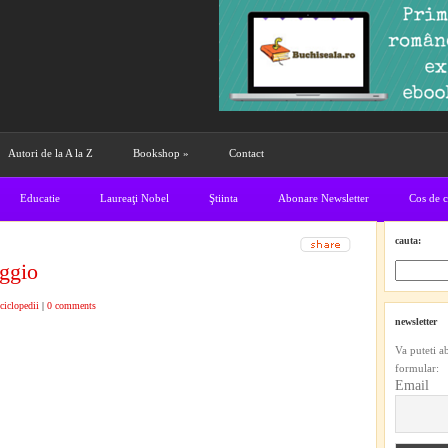
Autori de la A la Z
Bookshop
»
Contact
Educatie
Laureaţi Nobel
Ştiinta
Abonare Newsletter
Cos de 
cauta:
ggio
ciclopedii
|
0 comments
newsletter
Va puteti a
formular:
Email