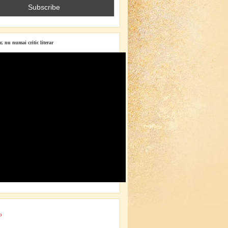
r, nu numai critic literar
o