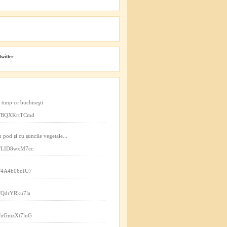
twitter
n timp ce buchiseşti
.co/BQXKrtTCmd
n pod şi cu şuncile vegetale...
.co/LID8wxM7cc
co/4A4b06oIU7
co/QdrYRku7la
co/nGmzXt7luG