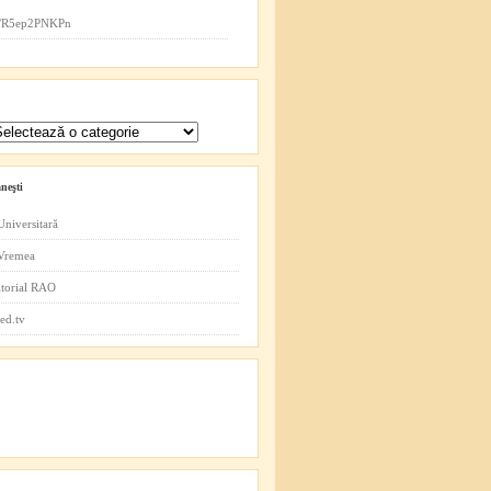
co/R5ep2PNKPn
neşti
Universitară
 Vremea
itorial RAO
ed.tv