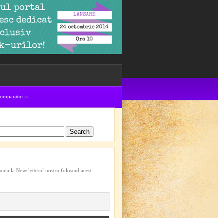
cumparaturi
»
bona la Newsletterul nostru folosind acest