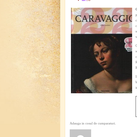
p
c
c
s
v
s
c
R
R
I
b
i
Adauga in cosul de cumparaturi.