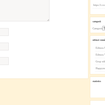
https://t.
categorii
Categorii
edituri româ
Editura 
Editura
Grup ed
Happym
statistics