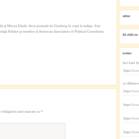
editor
a şi Mircea Eliade. Avea poemele lui Ginsberg în copii la indigo. Este
 Relaţii Publice şi membru al American Association of Political Consultants.
ilă citilă on 
twitter:
faci bani ]
https://t
cu slănina-
https://t
https://t.
 obligatorii sunt marcate cu
*
https://t.
https://t.