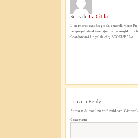
Scris de
Ilă Citilă
L-au impresionat din şcoala generală Marin Pred
vicepreşedinte al Asociaţiei Profesioniştilor de
Coordonează blogul de cărţi BOOKISEALA.
Leave a Reply
Adresa ta de email nu va fi publicată.
Câmpurile
Comentariu