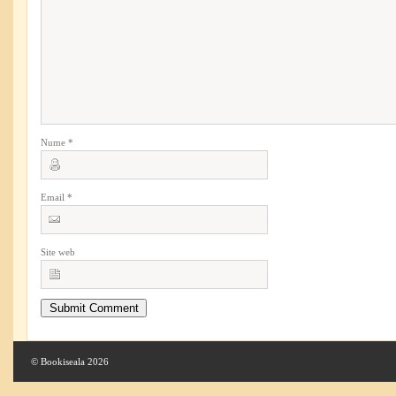
Nume
*
Email
*
Site web
© Bookiseala 2026