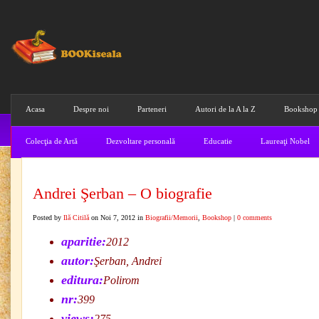
Acasa
Despre noi
Parteneri
Autori de la A la Z
Bookshop
Colecţia de Artă
Dezvoltare personală
Educatie
Laureaţi Nobel
Andrei Şerban – O biografie
Posted by
Ilă Citilă
on Noi 7, 2012 in
Biografii/Memorii
,
Bookshop
|
0 comments
aparitie:
2012
autor:
Şerban, Andrei
editura:
Polirom
nr:
399
views:
275