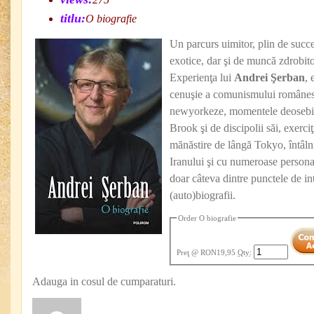
titlu:
O biografie
Un parcurs uimitor, plin de succe
exotice, dar şi de muncă zdrobito
Experienţa lui
Andrei Şerban
, 
cenuşie a comunismului românes
newyorkeze, momentele deosebite
Brook şi de discipolii săi, exerci
mănăstire de lângă Tokyo, întâln
Iranului şi cu numeroase persona
doar câteva dintre punctele de int
(auto)biografii.
Order O biografie
Preţ
@ RON19,95
Qty
:
Adauga in cosul de cumparaturi.